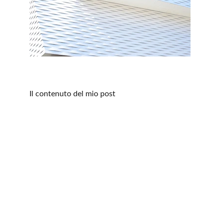
Il contenuto del mio post
Servizi offerti
Raggiungi le principali destinazioni del nord 
Italia con il nostro servizio NCC che ti 
accompagna in tutte le città sia costiere che 
montane. Dalle suggestive località marine alle 
incantevoli Dolomiti, ti offriamo un'esperienza 
di viaggio esclusiva, attenta al comfort, alla 
sicurezza e alla professionalità.